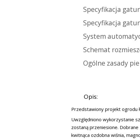
Specyfikacja gatu
Specyfikacja gat
System automaty
Schemat rozmieszc
Ogólne zasady pie
Opis:
Przedstawiony projekt ogrodu łą
Uwzględniono wykorzystanie szer
zostaną przeniesione. Dobrane ga
kwitnąca ozdobna wiśnia, magnol