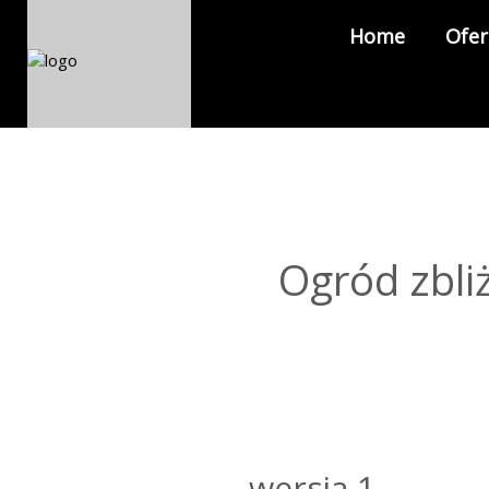
Home
Ofer
Ogród zbli
wersja 1