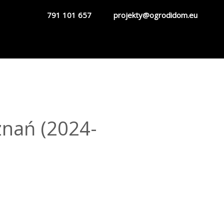
791 101 657
projekty@ogrodidom.eu
znań (2024-