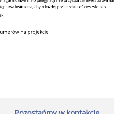
agał możliwe mało pielęgnacji i nie przysparzał Inwestorowi n
tępstwa kwitnienia, aby o każdej porze roku coś cieszyło oko.
lek
 numerów na projekcie
Pozostańmy w kontakcie