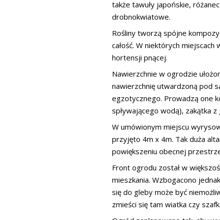
także tawuły japońskie, różanecz
drobnokwiatowe.
Rośliny tworzą spójne kompozyc
całość. W niektórych miejscach
hortensji pnącej.
Nawierzchnie w ogrodzie ułożone
nawierzchnię utwardzoną pod sa
egzotycznego. Prowadzą one ko
spływającego wodą), zakątka z
W umówionym miejscu wyrysowan
przyjęto 4m x 4m. Tak duża altana
powiększeniu obecnej przestrze
Front ogrodu został w większo
mieszkania. Wzbogacono jednak 
się do gleby może być niemożli
zmieści się tam wiatka czy szaf