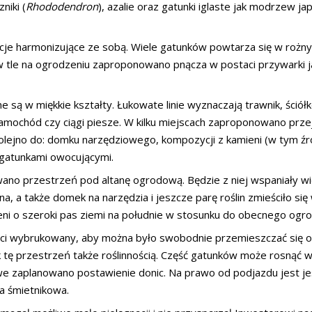
niki (
Rhododendron
), azalie oraz gatunki iglaste jak modrzew j
je harmonizujące ze sobą. Wiele gatunków powtarza się w rożny
 w tle na ogrodzeniu zaproponowano pnącza w postaci przywarki j
 są w miękkie kształty. Łukowate linie wyznaczają trawnik, ściółk
mochód czy ciągi piesze. W kilku miejscach zaproponowano przej
lejno do: domku narzędziowego, kompozycji z kamieni (w tym źr
 gatunkami owocującymi.
o przestrzeń pod altanę ogrodową. Będzie z niej wspaniały wid
, a także domek na narzędzia i jeszcze parę roślin zmieściło się w 
ni o szeroki pas ziemi na południe w stosunku do obecnego ogro
ści wybrukowany, aby można było swobodnie przemieszczać się od
tę przestrzeń także roślinnością. Część gatunków może rosnąć w
we zaplanowano postawienie donic. Na prawo od podjazdu jest jes
ka śmietnikowa.