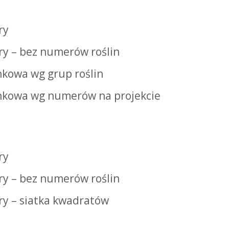
ry
óry – bez numerów roślin
nkowa wg grup roślin
unkowa wg numerów na projekcie
ry
óry – bez numerów roślin
óry – siatka kwadratów