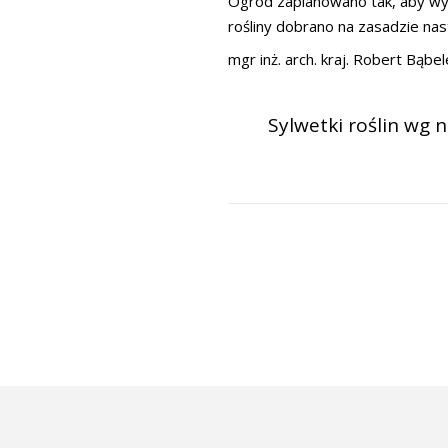
Ogród zaplanowano tak, aby wym
rośliny dobrano na zasadzie nas
mgr inż. arch. kraj. Robert Bąbe
Sylwetki roślin wg