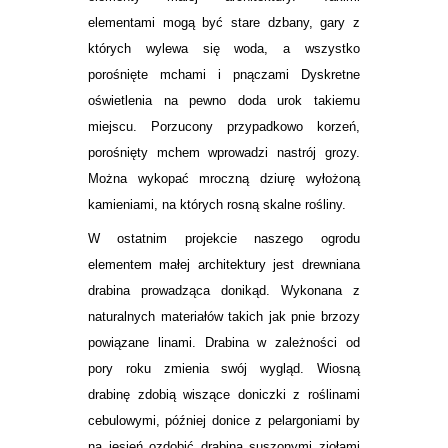
elementami mogą być stare dzbany, gary z
których wylewa się woda, a wszystko
porośnięte mchami i pnączami Dyskretne
oświetlenia na pewno doda urok takiemu
miejscu. Porzucony przypadkowo korzeń,
porośnięty mchem wprowadzi nastrój grozy.
Można wykopać mroczną dziurę wyłożoną
kamieniami, na których rosną skalne rośliny.
W ostatnim projekcie naszego ogrodu
elementem małej architektury jest drewniana
drabina prowadząca donikąd. Wykonana z
naturalnych materiałów takich jak pnie brzozy
powiązane linami. Drabina w zależności od
pory roku zmienia swój wygląd. Wiosną
drabinę zdobią wiszące doniczki z roślinami
cebulowymi, później donice z pelargoniami by
na jesień ozdobić drabiną suszonymi ziołami