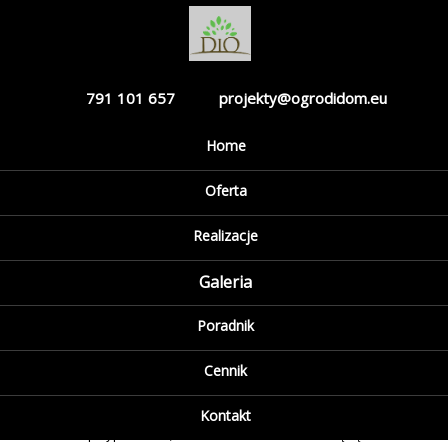
791 101 657
projekty@ogrodidom.eu
Home
Nastrój w
Oferta
Realizacje
ogrodzie
Galeria
Poradnik
Nastrój w ogrodzie
Cennik
Lektura prasy ogrodniczej pozwala mi
Kontakt
przypuszczać, że w roku 2006 będą