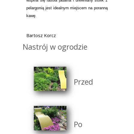
wspina się fasola jadalna i drewniany stolik z
pelargonią jest idealnym miejscem na poranną
kawę.
Bartosz Korcz
Nastrój w ogrodzie
Przed
Po