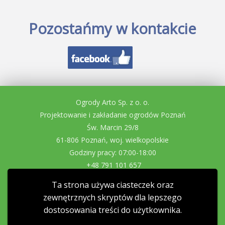
Pozostańmy w kontakcie
Ogrody Arto Sp. z o. o.
Projektowanie i zakładanie ogrodów Poznań
Św. Marcin 29/8
61-806 Poznań, woj. wielkopolskie
Godziny pracy: 07:00-18:00
+48 791 101 657
projekty@ogrodidom.eu
Ta strona używa ciasteczek oraz
NIP: 7831729718
zewnętrznych skryptów dla lepszego
REGON: 362193760
dostosowania treści do użytkownika.
Zakładanie ogrodów
Projektowanie ogrodów
Zakładanie