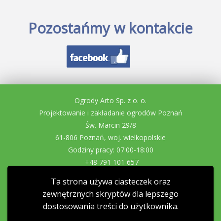
Pozostańmy w kontakcie
Ogrody Arto Sp. z o. o.
Projektowanie i zakładanie ogrodów Poznań
Św. Marcin 29/8
61-806 Poznań, woj. wielkopolskie
Godziny pracy: 07:00-18:00
+48 791 101 657
projekty@ogrodidom.eu
Ta strona używa ciasteczek oraz
NIP: 7831729718
zewnętrznych skryptów dla lepszego
REGON: 362193760
dostosowania treści do użytkownika.
Zakładanie ogrodów
Projektowanie ogrodów
Zakładanie