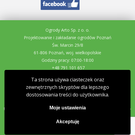
Ogrody Arto Sp. z o. o.
Projektowanie i zakładanie ogrodów Poznań
Św. Marcin 29/8
61-806 Poznań, woj. wielkopolskie
Godziny pracy: 07:00-18:00
+48 791 101 657
projekty@ogrodidom.eu
Ta strona używa ciasteczek oraz
NIP: 7831729718
zewnętrznych skryptów dla lepszego
REGON: 362193760
dostosowania treści do użytkownika.
Zakładanie ogrodów
Projektowanie ogrodów
Zakładanie
Moje ustawienia
trawników
Systemy nawadniania
Zakładanie ogrodów Lusówko
Zakładanie ogrodów Suchy Las
Akceptuję
© 2016
Ogrody Arto sp. z o. o.
- All rights reserved.
wykonanie:
IT-Technology