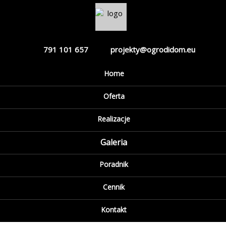
791 101 657
projekty@ogrodidom.eu
Home
Zabezpieczone:
Oferta
Realizacje
Strzeszyn –
Galeria
nowoczesny
Poradnik
ogród z kolorem
Cennik
(2023-02-28)
Kontakt