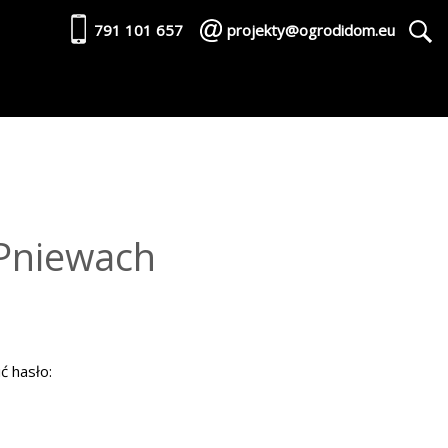
791 101 657
projekty@ogrodidom.eu
 Pniewach
ć hasło: