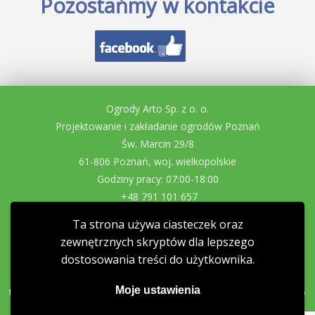
Pozostańmy w kontakcie
Ogrody Arto Sp. z o. o.
Projektowanie i zakładanie ogrodów Poznań
Św. Marcin 29/8
61-806 Poznań, woj. wielkopolskie
Godziny pracy: 07:00-18:00
+48 791 101 657
projekty@ogrodidom.eu
Ta strona używa ciasteczek oraz
NIP: 7831729718
zewnętrznych skryptów dla lepszego
REGON: 362193760
dostosowania treści do użytkownika.
Zakładanie ogrodów
Projektowanie ogrodów
Zakładanie
Moje ustawienia
trawników
Systemy nawadniania
Zakładanie ogrodów Lusówko
Zakładanie ogrodów Suchy Las